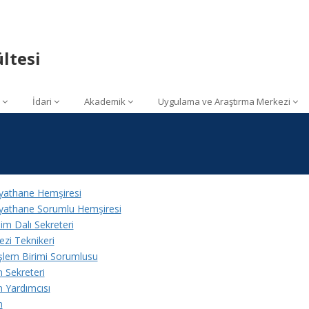
ltesi
İdari
Akademik
Uygulama ve Araştırma Merkezi
yathane Hemşiresi
yathane Sorumlu Hemşiresi
im Dalı Sekreteri
ezi Teknikeri
 İşlem Birimi Sorumlusu
 Sekreteri
 Yardımcısı
n