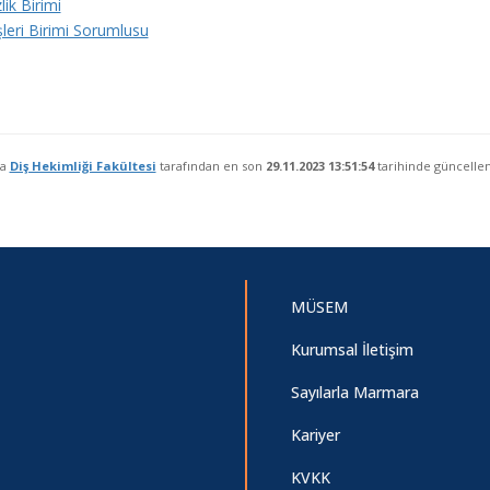
ik Birimi
şleri Birimi Sorumlusu
fa
Diş Hekimliği Fakültesi
tarafından en son
29.11.2023 13:51:54
tarihinde güncellen
MÜSEM
Kurumsal İletişim
Sayılarla Marmara
Kariyer
KVKK