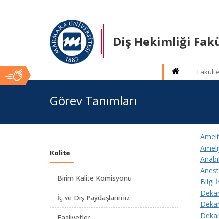
Diş Hekimliği Fakü
Fakülte
Ana
Görev Tanımları
İçerik
Ameli
Ameli
Kalite
Anabil
Anest
Birim Kalite Komisyonu
Bilgi
Dekan
İç ve Dış Paydaşlarımız
Dekan
Deka
Faaliyetler