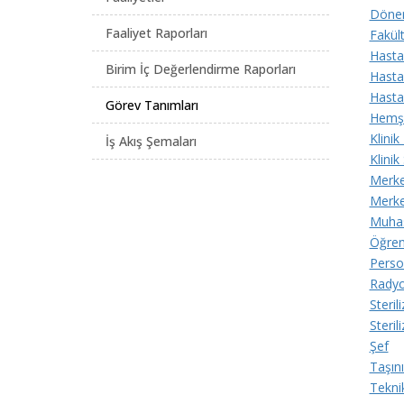
Döner
Faaliyet Raporları
Fakült
Hasta
Birim İç Değerlendirme Raporları
Hasta
Hasta
Görev Tanımları
Hemş
Klinik
İş Akış Şemaları
Klinik
Merke
Merk
Muhas
Öğrenc
Person
Radyo
Steril
Steri
Şef
Taşın
Tekni