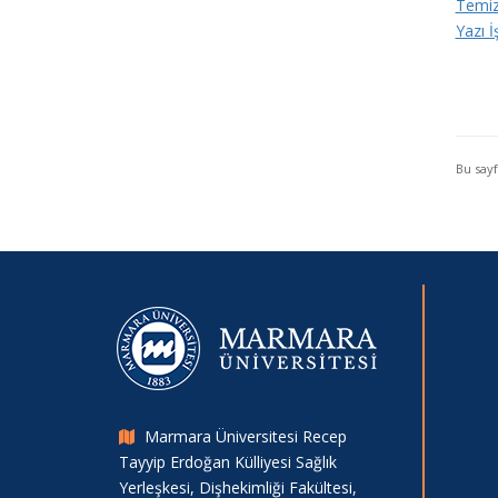
Temizl
Yazı İ
Bu say
Marmara Üniversitesi Recep
Tayyip Erdoğan Külliyesi Sağlık
Yerleşkesi, Dişhekimliği Fakültesi,