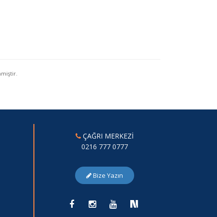
miştir.
ÇAĞRI MERKEZİ
0216 777 0777
Bize Yazın