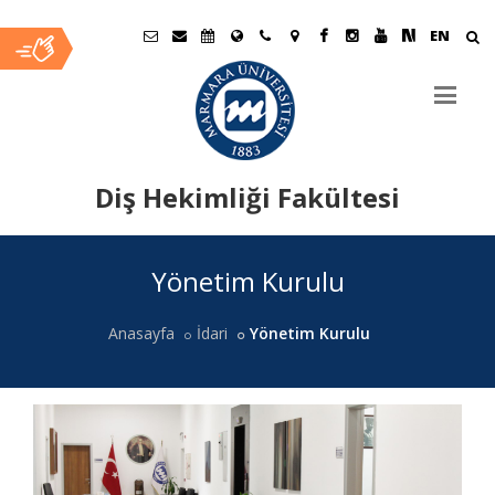
EN
Diş Hekimliği Fakültesi
Ana
Yönetim Kurulu
İçerik
Anasayfa
İdari
Yönetim Kurulu