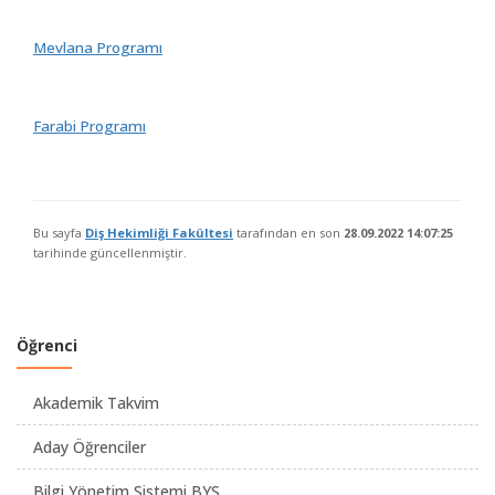
Mevlana Programı
Farabi Programı
Bu sayfa
Diş Hekimliği Fakültesi
tarafından en son
28.09.2022 14:07:25
tarihinde güncellenmiştir.
Öğrenci
Akademik Takvim
Aday Öğrenciler
Bilgi Yönetim Sistemi BYS