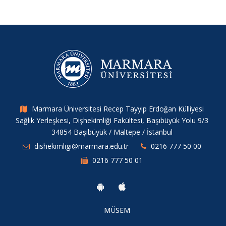
Marmara Üniversitesi Recep Tayyip Erdoğan Külliyesi
Sağlık Yerleşkesi, Dişhekimliği Fakültesi, Başıbüyük Yolu 9/3
34854 Başıbüyük / Maltepe / İstanbul
dishekimligi@marmara.edu.tr
0216 777 50 00
0216 777 50 01
MÜSEM