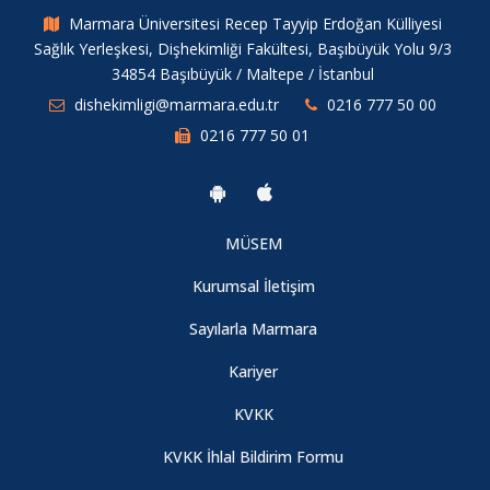
Marmara Üniversitesi Recep Tayyip Erdoğan Külliyesi
Sağlık Yerleşkesi, Dişhekimliği Fakültesi, Başıbüyük Yolu 9/3
34854 Başıbüyük / Maltepe / İstanbul
dishekimligi@marmara.edu.tr
0216 777 50 00
0216 777 50 01
MÜSEM
Kurumsal İletişim
Sayılarla Marmara
Kariyer
KVKK
KVKK İhlal Bildirim Formu