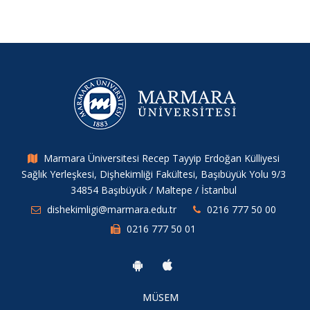
Marmara Üniversitesi Recep Tayyip Erdoğan Külliyesi
Sağlık Yerleşkesi, Dişhekimliği Fakültesi, Başıbüyük Yolu 9/3
34854 Başıbüyük / Maltepe / İstanbul
dishekimligi@marmara.edu.tr
0216 777 50 00
0216 777 50 01
MÜSEM