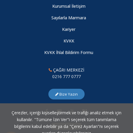
Kurumsal İletişim
Sayılarla Marmara
Kariyer
KVKK
KVKK İhlal Bildirim Formu
ÇAĞRI MERKEZİ
0216 777 0777
Bize Yazın
Çerezler, içeriği kişiselleştirmek ve trafiği analiz etmek için
kullanılır. "Tümüne İzin Ver"i seçerek tüm tanımlama
bilgilerini kabul edebilir ya da "Çerez Ayarları"nı seçerek
Çerez Ayarları