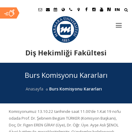
EN
Diş Hekimliği Fakültesi
Ana
Burs Komisyonu Kararları
İçerik
Anasayfa
Burs Komisyonu Kararları
Komisyonumuz 13.10.22 tarihinde saat 11.00’de 1.Kat 19 no’lu
odada Prof. Dr. Şebnem Begüm TÜRKER (Komisyon Başkanı),
Doç. Dr. Figen EREN GİRAY (Üye), Dr. Öğr. Üye. Ayşe Aslı ŞENOL
(Üye) katılımı ile gerçekleştirilmiştir. Gündemler belirlenerek