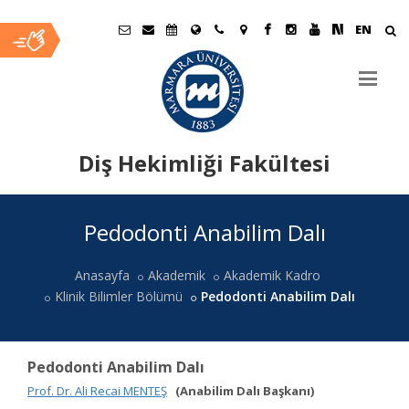
EN
Diş Hekimliği Fakültesi
Ana
Pedodonti Anabilim Dalı
İçerik
Anasayfa
Akademik
Akademik Kadro
Klinik Bilimler Bölümü
Pedodonti Anabilim Dalı
Pedodonti Anabilim Dalı
Prof. Dr. Ali Recai MENTEŞ
(Anabilim Dalı Başkanı)